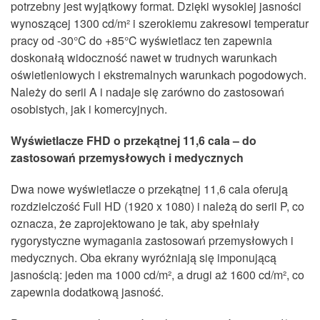
potrzebny jest wyjątkowy format. Dzięki wysokiej jasności
wynoszącej 1300 cd/m² i szerokiemu zakresowi temperatur
pracy od -30°C do +85°C wyświetlacz ten zapewnia
doskonałą widoczność nawet w trudnych warunkach
oświetleniowych i ekstremalnych warunkach pogodowych.
Należy do serii A i nadaje się zarówno do zastosowań
osobistych, jak i komercyjnych.
Wyświetlacze FHD o przekątnej 11,6 cala – do
zastosowań przemysłowych i medycznych
Dwa nowe wyświetlacze o przekątnej 11,6 cala oferują
rozdzielczość Full HD (1920 x 1080) i należą do serii P, co
oznacza, że
zaprojektowano je tak, aby spe
ł
nia
ł
y
rygorystyczne wymagania zastosowa
ń
przemys
ł
owych i
medycznych. Oba ekrany wyr
óż
niaj
ą
si
ę
imponuj
ą
c
ą
jasno
ś
ci
ą
: jeden ma 1000 cd/m
²
, a drugi a
ż
1600 cd/m
²
, co
zapewnia dodatkow
ą
jasno
ść
.