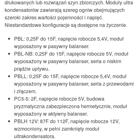
drukowanych lub rozwiązań szyn zbiorczych. Moduły ultra
kondensatorów zawierają szereg ogniw obejmujących
szeroki zakres wartości pojemności i napięć.
Niestandardowe konfiguracje są dostępne na życzenie.
PBL: 0,25F do 15F, napięcie robocze 5,4V, moduł
wyposażony w pasywny balanser.
PBL‑NB: 0,25F do 15F, napięcie robocze 5V, moduł
wyposażony w pasywny balanser, seria o niskim
prądzie upływu.
PBLL: 0,25F do 15F, napięcie robocze 5,4V, moduł
wyposażony w pasywny balanser, seria z przewodami
i złączem.
PC5‑5: 2F, napięcie robocze 5V, budowa
pryzmatyczna zabezpieczona hermetycznie, moduł
wyposażony w aktywny balanser.
PBLH 12V: 87F do 112F, napięcie robocze 12V,
wzmocniony, w pełni zamknięty moduł
ultrakondensatora.