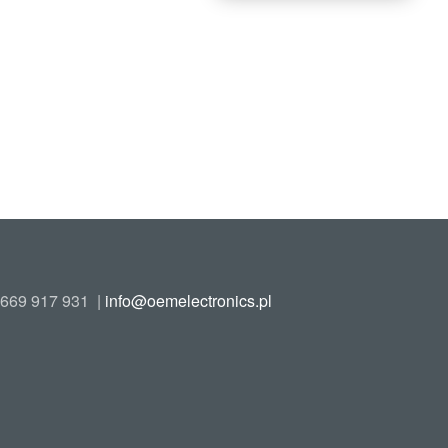
669 917 931
|
info@oemelectronics.pl