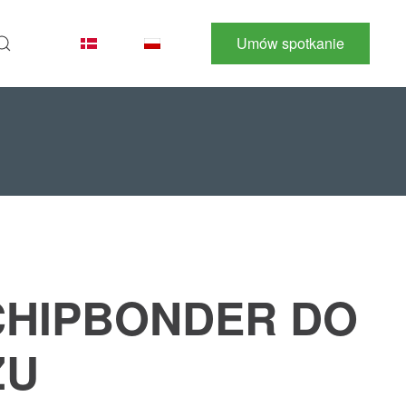
Umów spotkanie
CHIPBONDER DO
ŻU