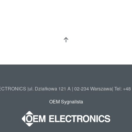
TRONICS |ul. Działkowa 121 A | 02-234 Warszawa| Tel: +48
OEM Sygnalista