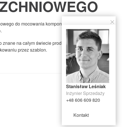
RZCHNIOWEGO
niowego do mocowania komponentów podczas lutowania
.
 to znane na całym świecie produkty do nanoszenia przy
kowaniu przez szablon.
Stanisław Leśniak
Inżynier Sprzedaży
+48 606 609 820
Kontakt