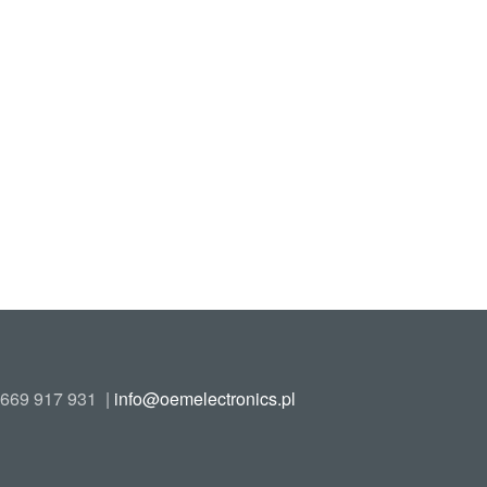
669 917 931
|
info@oemelectronics.pl