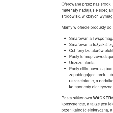
Oferowane przez nas środki 
materiały nadają się specja
środowisk, w których wymaga
Mamy w ofercie produkty do:
Smarowania i wspomaga
Smarowania łożysk śli
Ochrony izolatorów elek
Pasty termoprzewodzące
Uszczelnienia
Pasty silikonowe są bar
zapobiegające tarciu lub
uszczelnianie, a dodatko
komponenty elektryczne
Pasta silikonowa
WACKER®
konsystencję, a także jest l
przenikalność elektryczną, a