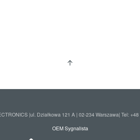
TRONICS |ul. Działkowa 121 A | 02-234 Warszawa| Tel: +48
OEM Sygnalista