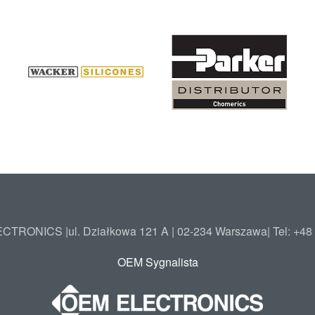
TRONICS |ul. Działkowa 121 A | 02-234 Warszawa| Tel: +48
OEM Sygnalista