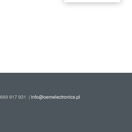
669 917 931
|
info@oemelectronics.pl