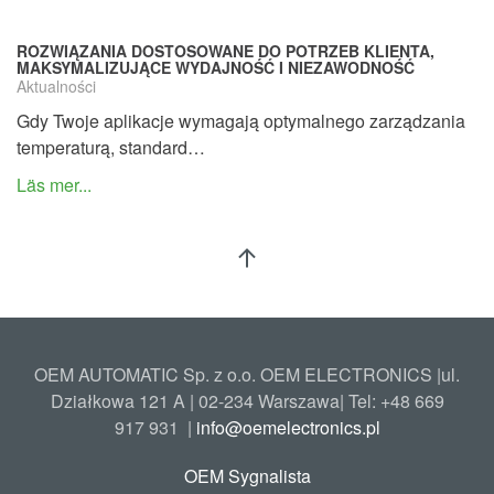
ROZWIĄZANIA DOSTOSOWANE DO POTRZEB KLIENTA,
MAKSYMALIZUJĄCE WYDAJNOŚĆ I NIEZAWODNOŚĆ
Aktualności
Gdy Twoje aplikacje wymagają optymalnego zarządzania
temperaturą, standard…
Läs mer...
OEM AUTOMATIC Sp. z o.o. OEM ELECTRONICS |ul.
Działkowa 121 A | 02-234 Warszawa| Tel: +48
669
917 931
|
info@oemelectronics.pl
OEM Sygnalista