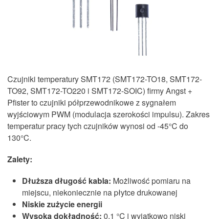
Czujniki temperatury SMT172 (SMT172-TO18, SMT172-
TO92, SMT172-TO220 i SMT172-SOIC) firmy Angst +
Pfister to czujniki półprzewodnikowe z sygnałem
wyjściowym PWM (modulacja szerokości impulsu). Zakres
temperatur pracy tych czujników wynosi od -45°C do
130°C.
Zalety:
Dłuższa długość kabla:
Możliwość pomiaru na
miejscu, niekoniecznie na płytce drukowanej
Niskie zużycie energii
Wysoka dokładność:
0,1 °C i wyjątkowo niski