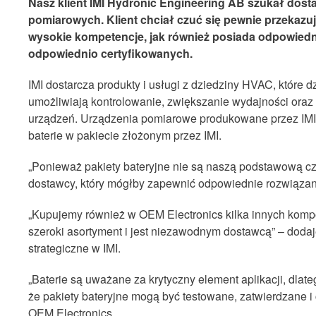
Nasz klient IMI Hydronic Engineering AB szukał dos
pomiarowych. Klient chciał czuć się pewnie przekazują
wysokie kompetencje, jak również posiada odpowiedn
odpowiednio certyfikowanych.
IMI dostarcza produkty i usługi z dziedziny HVAC, które
umożliwiają kontrolowanie, zwiększanie wydajności oraz 
urządzeń. Urządzenia pomiarowe produkowane przez IMI p
baterie w pakiecie złożonym przez IMI.
„Ponieważ pakiety bateryjne nie są naszą podstawową c
dostawcy, który mógłby zapewnić odpowiednie rozwiązania”
„Kupujemy również w OEM Electronics kilka innych kompone
szeroki asortyment i jest niezawodnym dostawcą” – doda
strategiczne w IMI.
„Baterie są uważane za krytyczny element aplikacji, dla
że pakiety bateryjne mogą być testowane, zatwierdzane i
OEM Electronics.