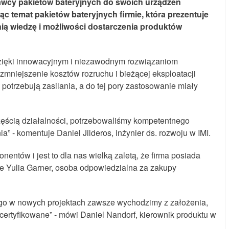
tawcy pakietów bateryjnych do swoich urządzeń
c temat pakietów bateryjnych firmie, która prezentuje
ią wiedzę i możliwości dostarczenia produktów
 dzięki innowacyjnym i niezawodnym rozwiązaniom
zmniejszenie kosztów rozruchu i bieżącej eksploatacji
otrzebują zasilania, a do tej pory zastosowanie miały
zęścią działalności, potrzebowaliśmy kompetentnego
 - komentuje Daniel Jilderos, inżynier ds. rozwoju w IMI.
ntów i jest to dla nas wielką zaletą, że firma posiada
je Yulia Garner, osoba odpowiedzialna za zakupy
tego w nowych projektach zawsze wychodzimy z założenia,
 certyfikowane” - mówi Daniel Nandorf, kierownik produktu w