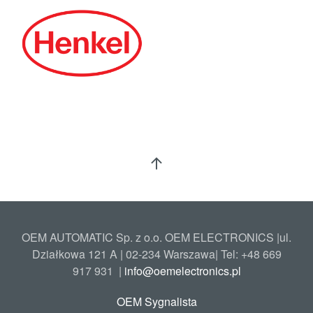
OEM AUTOMATIC Sp. z o.o. OEM ELECTRONICS |ul.
Działkowa 121 A | 02-234 Warszawa| Tel: +48
669
917 931
|
info@oemelectronics.pl
OEM Sygnalista